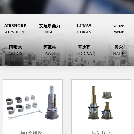
AIRSHORE
艾迪斯鼎力
LUKAS
vetter
AIRSHORE
DINGLEE
LUKAS
vetter
阿密龙
阿瓦格
哥达瓦
希尔
AKRON
AWG
GODIVA
HALE
油缸底座
油缸叠加垛块