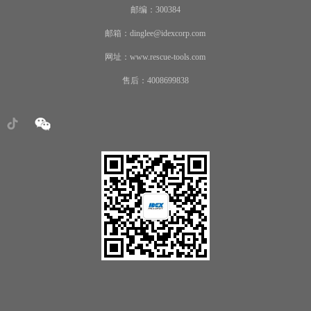
邮编：300384
邮箱：dinglee@idexcorp.com
网址：www.rescue-tools.com
售后：4008699838