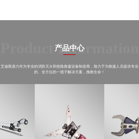
Product Information
产品中心
艾迪斯鼎力作为专业的消防灭火和抢险救援设备制造商，致力于为救援人员提供专业
的、全方位的一揽子解决方案，挽救生命！