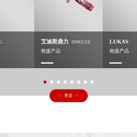
艾迪斯鼎力
LUKAS
G
DINGLEE
救援产品
救援产品
< 更多 >