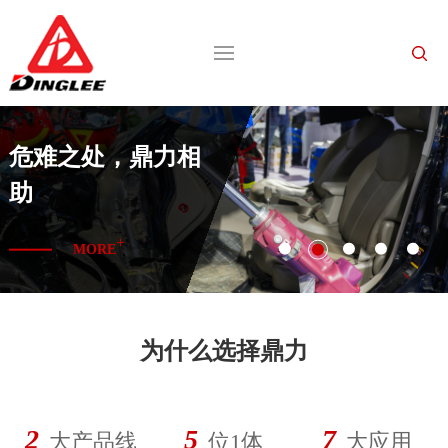
危难之处，鼎力相
助
+
MORE
为什么选择鼎力
2
5
7
大产品线
位1体
大应用