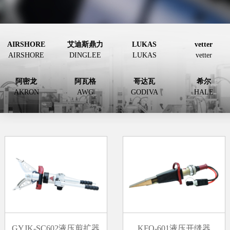
AIRSHORE
艾迪斯鼎力
LUKAS
vetter
AIRSHORE
DINGLEE
LUKAS
vetter
阿密龙
阿瓦格
哥达瓦
希尔
AKRON
AWG
GODIVA
HALE
GYJK-SC602液压剪扩器
KFQ-601液压开缝器