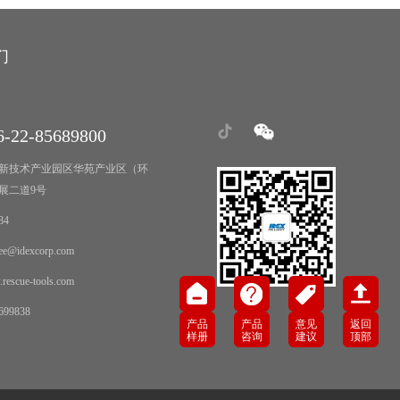
们
-22-85689800
新技术产业园区华苑产业区（环
展二道9号
84
e@idexcorp.com
scue-tools.com
99838
产品
产品
意见
返回
样册
咨询
建议
顶部