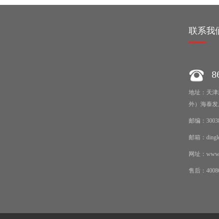
绍
联系我
86
地址：天津
外）海泰发
邮编：3003
邮箱：dingle
网址：www.re
售后：40086