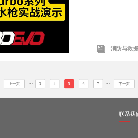
消防与救
···
···
上一页
3
4
5
6
7
下一页
绍
联系我